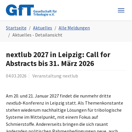
Skip to main navigation
Skip to main content
Skip to page footer
You are here:
Startseite
Aktuelles
Alle Meldungen
Aktuelles - Detailansicht
nextlub 2027 in Leipzig: Call for
Abstracts bis 31. März 2026
04.03.2026
Veranstaltung nextlub
Am 20. und 21. Januar 2027 findet die nunmehr dritte
nextlub
-Konferenz in Leipzig statt. Als Themenkonstante
stehen wiederum nachhaltige Lösungen für tribologische
Systeme im Mittelpunkt, mit einem Fokus auf
Schmierstoffe. Andererseits bringen die sich rasant
ändernden politischen Rahmenbedingungen neue, auch