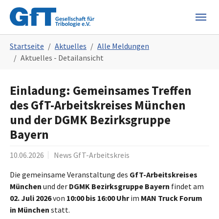
Skip to main navigation
Skip to main content
Skip to page footer
You are here:
Startseite
Aktuelles
Alle Meldungen
Aktuelles - Detailansicht
Einladung: Gemeinsames Treffen
des GfT-Arbeitskreises München
und der DGMK Bezirksgruppe
Bayern
10.06.2026
News GfT-Arbeitskreis
Die gemeinsame Veranstaltung des
GfT-Arbeitskreises
München
und der
DGMK Bezirksgruppe Bayern
findet am
02. Juli 2026
von
10:00 bis 16:00 Uhr
im
MAN Truck Forum
in München
statt.